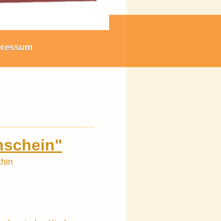
pressum
nschein"
thin