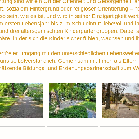
tung sind wir ein Ort der Offenheit und Geborgenheit, 
, sozialem Hintergrund oder religiöser Orientierung – he
so sein, wie es ist, und wird in seiner Einzigartigkeit wer
 ersten Lebensjahr bis zum Schuleintritt liebevoll und ind
und drei altersgemischten Kindergartengruppen. Dabei s
äre, in der sich die Kinder sicher fühlen, wachsen und i
ertfreier Umgang mit den unterschiedlichen Lebenswelte
ür uns selbstverständlich. Gemeinsam mit Ihnen als Eltern 
chätzende Bildungs- und Erziehungspartnerschaft zum Wo